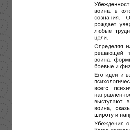
Убежденност
воина, в ко
сознания. О
рождает уве
любые трудн
цели.
Определяя н
решающей по
воина, форм
боевые и физ
Его идеи и 
психологичес
всего псих
направленн
выступают в
воина, оказ
широту и нап
Убеждения о
Когда деятел