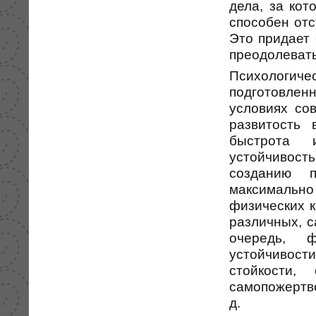
дела, за кот
способен отс
Это придает 
преодолевать
Психологич
подготовле
условиях со
развитость 
быстрота и
устойчивость
созданию 
максимально
физических к
различных, 
очередь, ф
устойчивост
стойкости,
самопожертв
д.