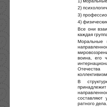
1) моральные
2) психологи
3) професси
4) физически
Все они вза
каждая групп
Моральные к
направленно
мировоззре
воина, его 
интернацион
Отечества 
коллективизм
В структу
принадлежит
направленно
составляют 
ратного дела