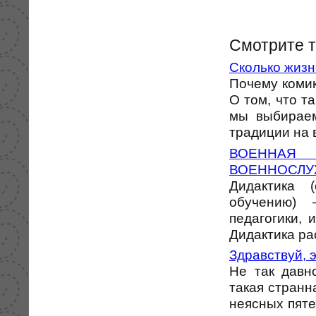
Смотрите 
Сколько жизн
Почему комик
О том, что т
мы выбираем
традиции на в
ВОЕННАЯ
ВОЕННОСЛУ
Дидактика (
обучению) 
педагогики,
Дидактика рас
Здравствуй, э
Не так давн
такая странна
неясных пяте