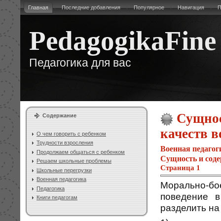
Главная
Последние добавления
Популярное
Навигация
П
PedagogikaFine
Педагогика для вас
Сущнос
Содержание
качеств 
О чем говорить с ребенком
Трудности взросления
Военная педагог
Продолжаем общаться с ребенком
Сущность и соде
Решаем школьные проблемы
Страница 1
Школьные перегрузки
Военная педагогика
Морально-бое
Педагогика
поведение 
Книги педагогам
разделить на