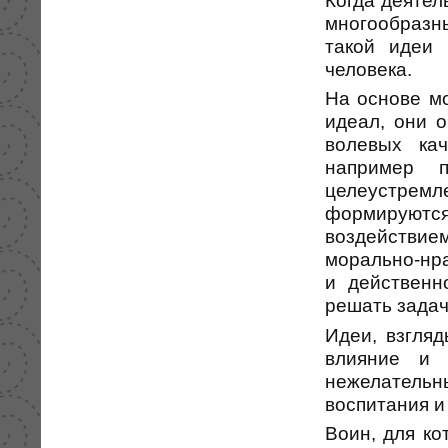
многообразн
такой идеи 
человека.
На основе м
идеал, они 
волевых кач
например п
целеустрем
формируютс
воздействи
морально-нр
и действенн
решать задач
Идеи, взгля
влияние и 
нежелательн
воспитания и
Воин, для ко