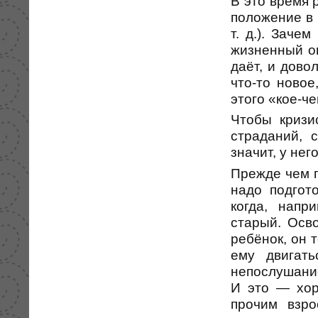
В это время 
положение в
т. д.). Заче
жизненный оп
даёт, и дово
что-то новое
этого «кое-ч
Чтобы кризи
страданий, 
значит, у нег
Прежде чем п
надо подгот
когда, напр
старый. Осво
ребёнок, он 
ему двигать
непослушани
И это — хор
прочим взро