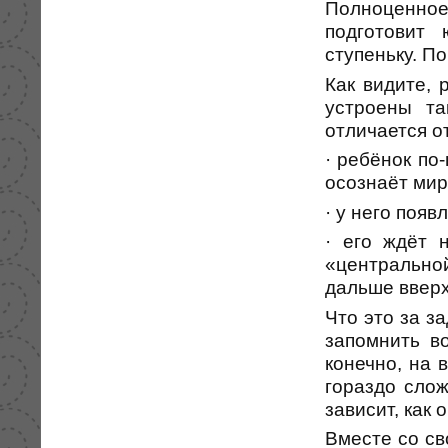
Полноценно
подготовит
ступеньку. П
Как видите,
устроены та
отличается о
· ребёнок по
осознаёт мир
· у него поя
· его ждёт 
«центрально
дальше вверх
Что это за з
запомнить в
конечно, на 
гораздо слож
зависит, как 
Вместе со св