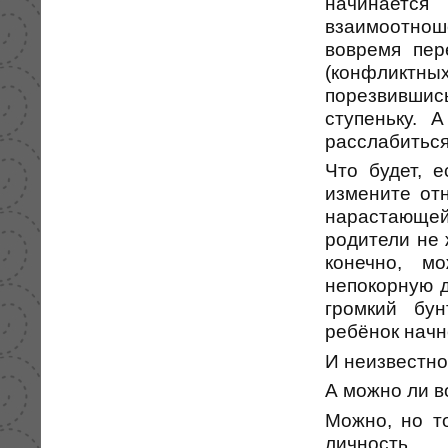
начинаетс
взаимоотнош
вовремя пер
(конфликтны
порезвившис
ступеньку. 
расслабиться
Что будет, 
измените от
нарастающей
родители не 
конечно, м
непокорную д
громкий бу
ребёнок начн
И неизвестно
А можно ли в
Можно, но т
личность.