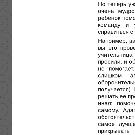
Но теперь уж
очень мудро
ребёнок помо
команду и 
справиться с
Например, ва
вы его пров
учительница
просили, и о
не помогает
слишком а
оборонитель
получается).
решать ее пр
иная: помоч
самому. Ада
обстоятельст
самое лучше
прикрывать