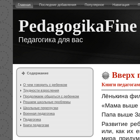
Главная
Последние добавления
Популярное
Навигация
П
PedagogikaFine
Педагогика для вас
Вверх п
Содержание
Книги педагогам
О чем говорить с ребенком
Трудности взросления
Лёнькина фи
Продолжаем общаться с ребенком
Решаем школьные проблемы
«Мама выше 
Школьные перегрузки
Папа выше За
Военная педагогика
Педагогика
Развитие ре
Книги педагогам
или, как их 
мира придум