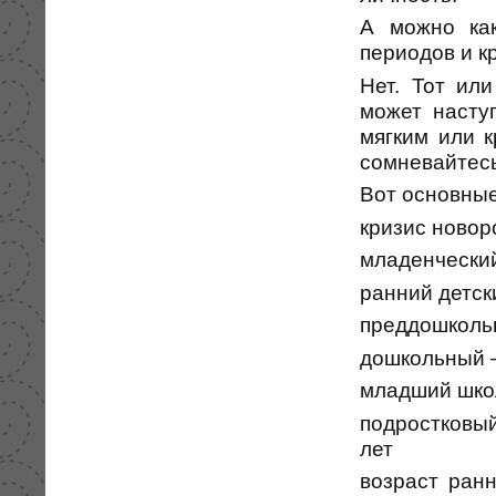
А можно ка
периодов и к
Нет. Тот или
может насту
мягким или к
сомневайтесь
Вот основные
кризис новор
младенческий
ранний детски
преддошкольн
дошкольный —
младший школ
подростковый
лет
возраст ран