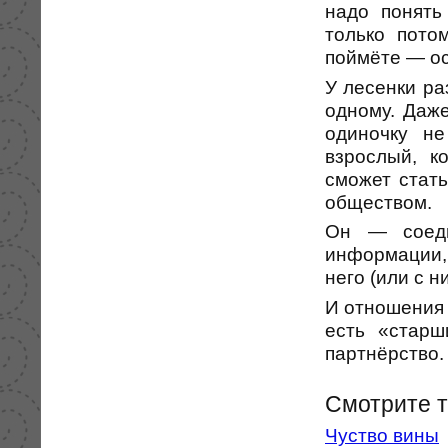
надо понять
только пото
поймёте — ос
У лесенки ра
одному. Даж
одиночку н
взрослый, к
сможет стат
обществом.
Он — соеди
информации,
него (или с н
И отношения 
есть «старш
партнёрство.
Смотрите 
Чуство вины