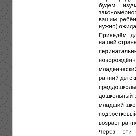
будем изу
закономернос
вашим ребён
нужно) ожида
Приведём дл
нашей стране
перинатальн
новорождённ
младенческий
ранний детски
преддошкольн
дошкольный о
младший школ
подростковый
возраст ранн
Через эти 