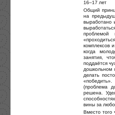
16–17 лет
Общий принци
на предыдущ
выработано и
выработаться
проблемой 
«проходитьс
комплексов и
когда моло
занятия, чт
поддаётся чу
дошкольном 
делать пост
«победить»
(проблема д
решена. Уде
способностя
вины за любо
Вместо того 