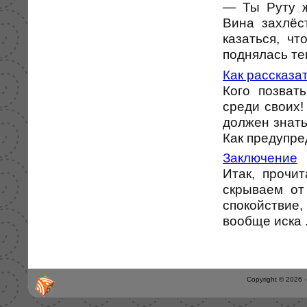
— Ты Руту ж
Вина захлёс
казаться, ч
поднялась тем
Как рассказат
Кого позват
среди своих!
должен знать
Как предупред
Заключение
Итак, прочи
скрываем от
спокойствие,
вообще иска .
Copyright © 2026 -