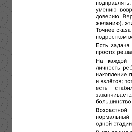
подправлять.
умению вов
доверию. Вер
желанию), эт
Точнее сказа
подростком в
Есть задача 
просто: реша
На каждой «
личность реб
накопление п
и взлётов; п
есть стаби
заканчивае
большинство 
Возрастной 
нормальный 
одной стадии