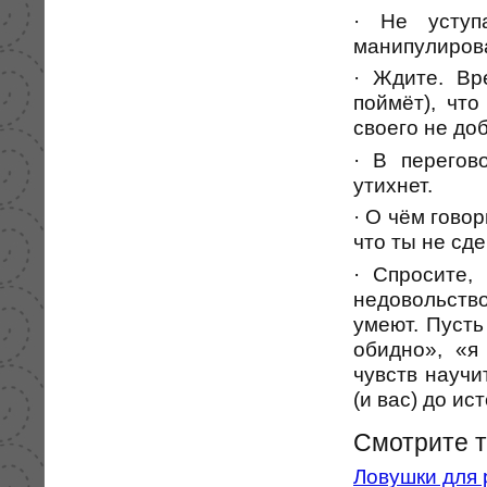
· Не уступ
манипулирова
· Ждите. Вр
поймёт), чт
своего не до
· В перегов
утихнет.
· О чём гово
что ты не сд
· Спросите,
недовольство
умеют. Пусть
обидно», «я
чувств научи
(и вас) до ис
Смотрите 
Ловушки для 