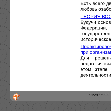
Есть всего д
любовь озабоч
ТЕОРИЯ ВО
Будучи осно
Федерации
государств
историческое
Проектирово
при организа
Для решени
педагогическ
этом этапе
деятельности 
Copyright © 2026 -