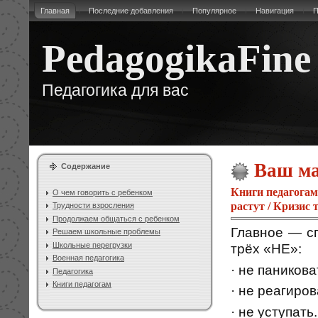
Главная
Последние добавления
Популярное
Навигация
П
PedagogikaFine
Педагогика для вас
Ваш ма
Содержание
Книги педагогам
О чем говорить с ребенком
растут
/
Кризис т
Трудности взросления
Продолжаем общаться с ребенком
Главное — с
Решаем школьные проблемы
Школьные перегрузки
трёх «НЕ»:
Военная педагогика
· не паникова
Педагогика
Книги педагогам
· не реагиров
· не уступать.