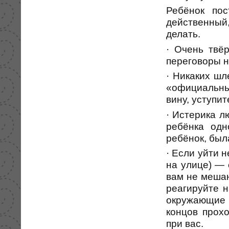
Ребёнок пос
действенный
делать.
· Очень твё
переговоры н
· Никаких шл
«официальны
вину, уступит
· Истерика л
ребёнка одн
ребёнок, был
· Если уйти 
на улице) — 
вам не мешаю
реагируйте н
окружающие 
концов прохо
при вас.