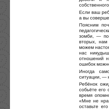
собственного
Если ваш реб
а вы соверше
Поясним поч
педагогическ
зомби, — по
вторых, нам
можем настоя
нас никудыш
отношений н
ошибок можно
Иногда сам
ситуации, — 
Ребёнок ожи
собьёте его 
время опомн
«Мне не нра
оставьте ег