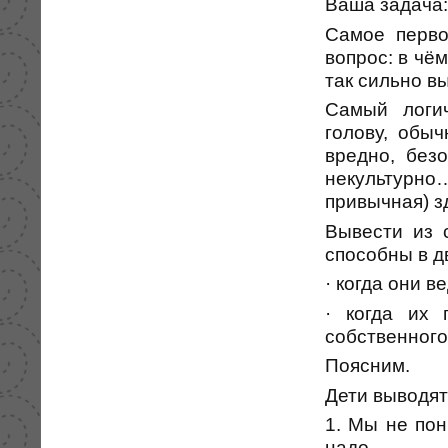
Ваша задача:
Самое перво
вопрос: в чё
так сильно в
Самый логич
голову, обыч
вредно, без
некультурно
привычная) з
Вывести из 
способны в д
· когда они 
· когда их 
собственного
Поясним.
Дети выводят 
1. Мы не пон
надо.