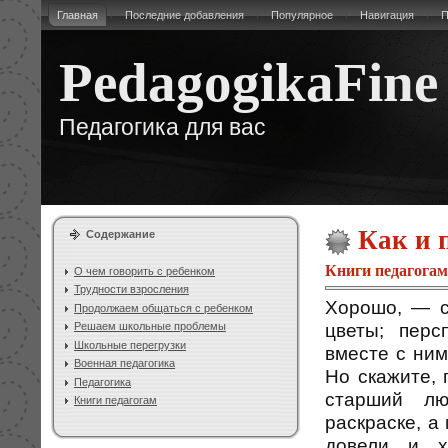
Главная
Последние добавления
Популярное
Навигация
П
PedagogikaFine
Педагогика для вас
Как и п
Содержание
Книги педагогам
О чем говорить с ребенком
Трудности взросления
Хорошо, — с
Продолжаем общаться с ребенком
цветы; перс
Решаем школьные проблемы
Школьные перегрузки
вместе с ним
Военная педагогика
Но скажите, 
Педагогика
старший лю
Книги педагогам
раскраске, а
довели и х