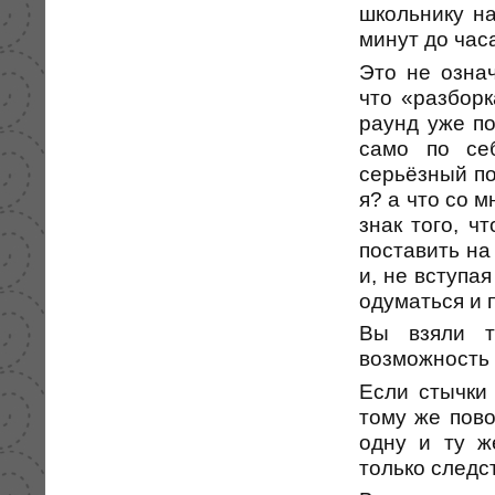
школьнику н
минут до час
Это не означ
что «разбор
раунд уже по
само по се
серьёзный по
я? а что со 
знак того, ч
поставить на
и, не вступа
одуматься и п
Вы взяли т
возможность 
Если стычки
тому же пово
одну и ту ж
только следс