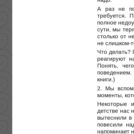
А раз не п
требуется. 
полное недоу
сути, мы тер
столько от н
не слишком-т
Что делать? 
реагируют н
Понять, чег
поведением. 
книги.)
2. Мы вспом
моменты, кот
Некоторые и
детстве нас 
вытеснили в 
повесили на
напоминает н