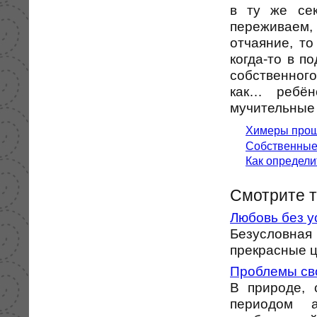
в ту же сек
переживаем
отчаяние, т
когда-то в п
собственного
как… ребён
мучительные 
Химеры прош
Собственные 
Как определи
Смотрите 
Любовь без у
Безусловная
прекрасные цв
Проблемы св
В природе, 
периодом а