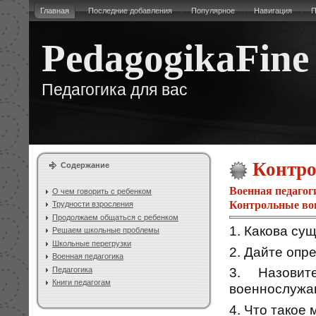
Главная
Последние добавления
Популярное
Навигация
П
PedagogikaFine
Педагогика для вас
Контро
Содержание
Военная педагог
О чем говорить с ребенком
Контрольные во
Трудности взросления
Продолжаем общаться с ребенком
1. Какова су
Решаем школьные проблемы
Школьные перегрузки
2. Дайте опр
Военная педагогика
3. Назовит
Педагогика
Книги педагогам
военнослужа
4. Что тако