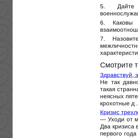
5. Дайте 
военнослужа
6. Каковы 
взаимоотнош
7. Назовит
межличностн
характеристи
Смотрите 
Здравствуй, э
Не так давн
такая странна
неясных пяте
крохотные д .
Кризис трехл
— Уходи от м
Два кризиса 
первого года