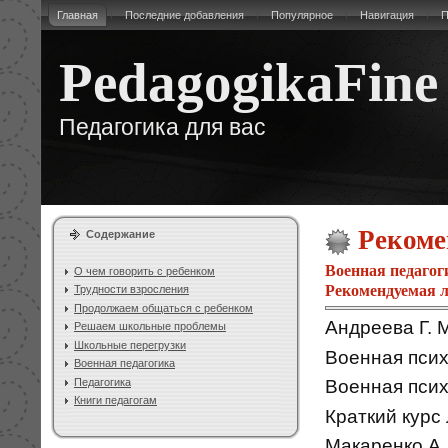
Главная
Последние добавления
Популярное
Навигация
П
PedagogikaFine
Педагогика для вас
Рекоме
Содержание
Военная педагог
О чем говорить с ребенком
Рекомендуемая 
Трудности взросления
Продолжаем общаться с ребенком
Андреева Г. 
Решаем школьные проблемы
Школьные перегрузки
Военная психо
Военная педагогика
Военная психо
Педагогика
Книги педагогам
Краткий курс 
Макаренко А. С