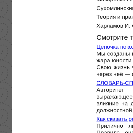
Сухомлинский 
Теория и пра
Харламов И. Ф
Смотрите 
Цепочка пок
Мы созданы и
жара юности 
Свою жизнь 
через неё — со
СЛОВАРЬ-С
Авторитет
выражающее
влияние на 
должностной,
Как сказать р
Прилично л
Правила оц