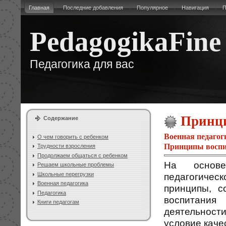
Главная
Последние добавления
Популярное
Навигация
П
PedagogikaFine
Педагогика для вас
Принци
Содержание
Военная педагог
О чем говорить с ребенком
Принципы воспи
Трудности взросления
Продолжаем общаться с ребенком
На основе
Решаем школьные проблемы
Школьные перегрузки
педагогичес
Военная педагогика
принципы, с
Педагогика
воспитания 
Книги педагогам
деятельности
условие каче