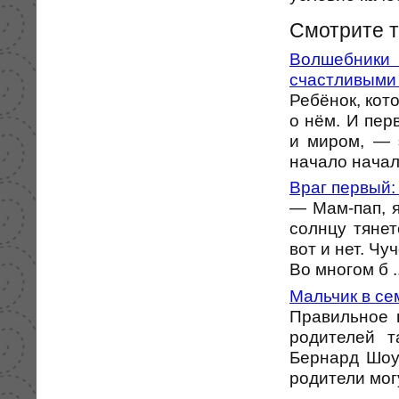
Смотрите 
Волшебники
счастливыми 
Ребёнок, кот
о нём. И пер
и миром, — 
начало начал,
Враг первый:
— Мам-пап, я
солнцу тяне
вот и нет. Ч
Во многом б ..
Мальчик в се
Правильное 
родителей т
Бернард Шоу
родители могу