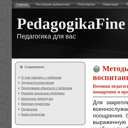
Главная
Последние добавления
Популярное
Навигация
П
PedagogikaFine
Педагогика для вас
Методы
Содержание
воспитан
О чем говорить с ребенком
Трудности взросления
Военная педагог
Продолжаем общаться с ребенком
поощрения и пр
Решаем школьные проблемы
Школьные перегрузки
Для закрепл
Военная педагогика
военнослужа
Педагогика
поощрения. О
Книги педагогам
выраженную 