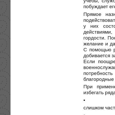
учебы, служ
побуждает ег
Прямое наз
подействоват
у них сост
действиями,
гордости. П
желание и да
С помощью р
добивается з
Если поощре
военнослу
потребност
благородные 
При примен
избегать ряд
•
слишком час