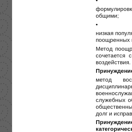
•
формулиров
общими;
•
низкая попу
поощренных 
Метод поощр
сочетается 
воздействия.
Принуждени
метод вос
дисциплин
военнослужа
служебных о
общественный
долг и испра
Принужден
категорич