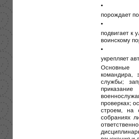
•
порождает по
•
подвигает к
воинскому по
•
укрепляет ав
Основные 
командира, 
службы; зап
приказание
военнослуж
проверках; о
строем, на 
собраниях ли
ответствен
дисциплина
взыскания и 