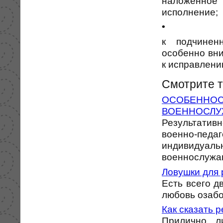
наложенное
исполнение;
•
к подчинен
особенно вни
к исправлени
Смотрите 
ОСОБЕННО
ВОЕННОСЛ
Результати
военно-пед
индивидуал
военнослужащ
Ловушки для 
Есть всего д
любовь озабоч
Как сказать р
Прилично л