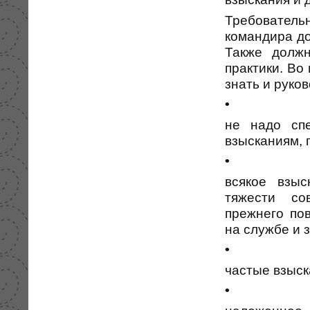
Требовател
командира д
Также должн
практики. Во
знать и руко
•
не надо сп
взысканиям, 
•
всякое взыс
тяжести со
прежнего по
на службе и 
•
частые взыск
•