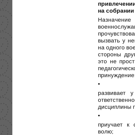
привлечении
на собрании
Назначение
военнослу
прочувствов
вызвать у н
на одного во
стороны дру
это не прос
педагогиче
принуждение
•
развивает у
ответственн
дисциплины 
•
приучает к 
волю;