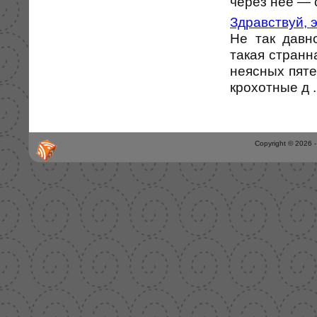
через неё — со
Здравствуй, э
Не так давн
такая странна
неясных пяте
крохотные д .
Copyright © 2026 -