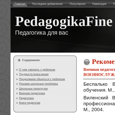
Главная
Последние добавления
Популярное
Навигация
П
PedagogikaFine
Педагогика для вас
Рекоме
Содержание
Военная педагог
О чем говорить с ребенком
ВОЕННОСЛУЖ
Трудности взросления
Продолжаем общаться с ребенком
Беспалько 
Решаем школьные проблемы
Школьные перегрузки
обучения. М.,
Военная педагогика
Виленский В
Педагогика
профессиона
Книги педагогам
М., 2004.